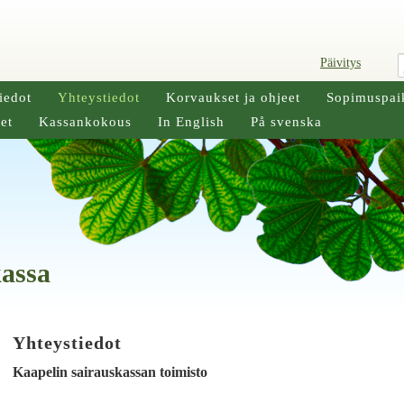
Päivitys
iedot
Yhteystiedot
Korvaukset ja ohjeet
Sopimuspai
et
Kassankokous
In English
På svenska
kassa
Yhteystiedot
Kaapelin sairauskassan toimisto