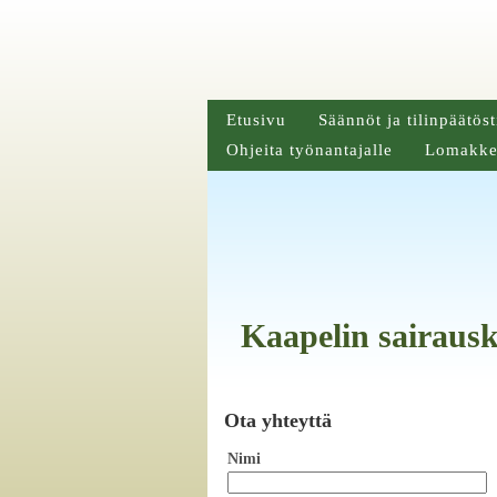
Etusivu
Säännöt ja tilinpäätöst
Ohjeita työnantajalle
Lomakke
Kaapelin sairaus
Ota yhteyttä
Nimi