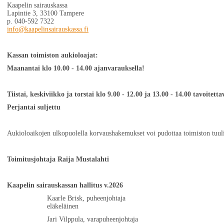
Kaapelin sairauskassa
Lapintie 3, 33100 Tampere
p. 040-592 7322
info@kaapelinsairauskassa.fi
Kassan toimiston aukioloajat:
Maanantai klo 10.00 - 14.00 ajanvarauksella!
Tiistai, keskiviikko ja torstai klo 9.00 - 12.00 ja 13.00 - 14.00 tavoitett
Perjantai suljettu
Aukioloaikojen ulkopuolella korvaushakemukset voi pudottaa toimiston tuulik
Toimitusjohtaja Raija Mustalahti
Kaapelin sairauskassan hallitus v.2026
Kaarle Brisk, puheenjohtaja
eläkeläinen
Jari Vilppula, varapuheenjohtaja