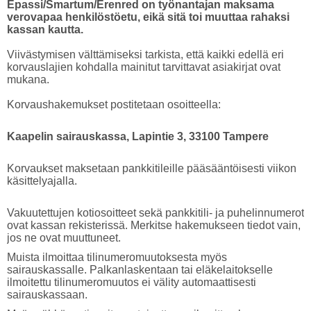
Epassi/Smartum/Erenred on työnantajan maksama
verovapaa henkilöstöetu, eikä sitä toi muuttaa rahaksi
kassan kautta.
Viivästymisen välttämiseksi tarkista, että kaikki edellä eri
korvauslajien kohdalla mainitut tarvittavat asiakirjat ovat
mukana.
Korvaushakemukset postitetaan osoitteella:
Kaapelin sairauskassa, Lapintie 3, 33100 Tampere
Korvaukset maksetaan pankkitileille pääsääntöisesti viikon
käsittelyajalla.
Vakuutettujen kotiosoitteet sekä pankkitili- ja puhelinnumerot
ovat kassan rekisterissä. Merkitse hakemukseen tiedot vain,
jos ne ovat muuttuneet.
Muista ilmoittaa tilinumeromuutoksesta myös
sairauskassalle. Palkanlaskentaan tai eläkelaitokselle
ilmoitettu tilinumeromuutos ei välity automaattisesti
sairauskassaan.